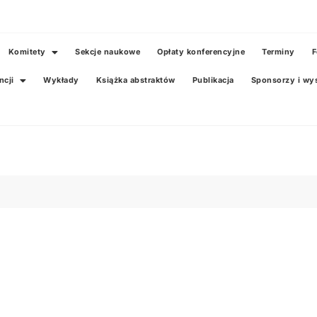
Komitety
Sekcje naukowe
Opłaty konferencyjne
Terminy
F
ncji
Wykłady
Książka abstraktów
Publikacja
Sponsorzy i wy
ęć z konferencji „