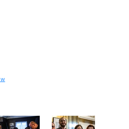
umentalne”
ew