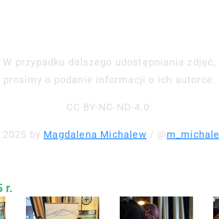
z – Metody Instr
(2025)
W przypadku dalszego udostępniania zdjęć,
prosimy o podanie informacji o ich autorce.
CC BY-NC-ND-4.0:
 2025 by
Magdalena Michalew
/ @
m_michal
 r.