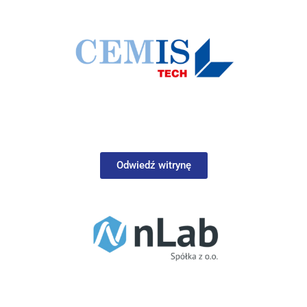
Odwiedź witrynę